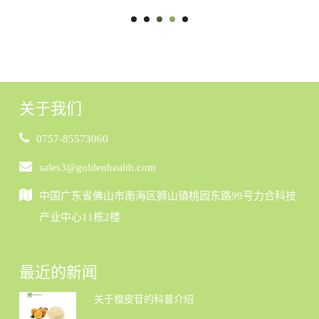
GB2760 被批准作为调味剂。 金康生产的橙皮苷DC（NHDC）取自柑
橘。大部分原料产自中国南方。
关于我们
0757-85573060
sales3@goldenhealth.com
中国广东省佛山市南海区狮山镇桃园东路99号力合科技
产业中心11栋2楼
最近的新闻
关于橙皮苷的科普介绍