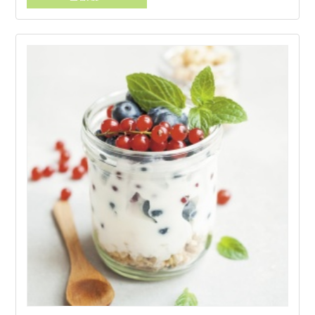
GB2760 被批准作为调味剂。 金康生产的橙皮苷DC（NHDC）取自柑
橘。大部分原料产自中国南方。