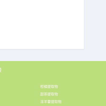
接
柑橘提取物
甜茶提取物
淫羊藿提取物