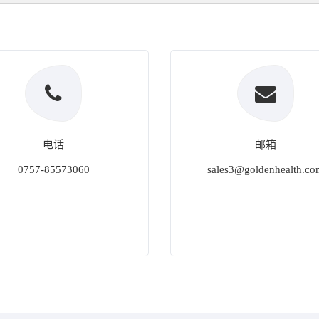
电话
邮箱
0757-85573060
sales3@goldenhealth.co