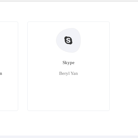
Skype
m
Beryl Yan