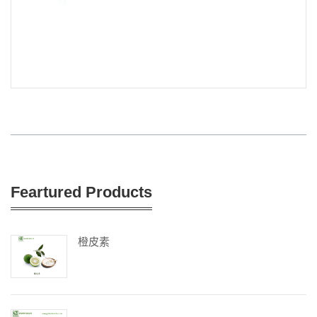
Feartured Products
橙皮素