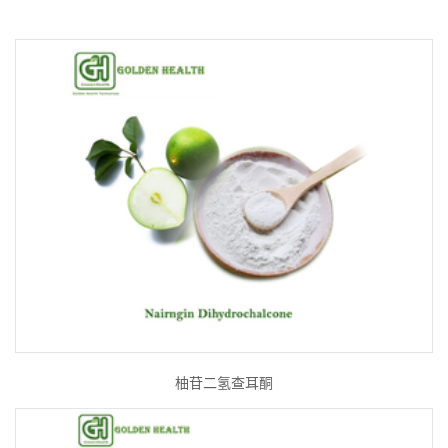
柚苷二氢查耳酮