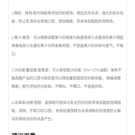
1.酸奶：降低/取代明胶等添加剂的使用，增加天然诉求；强大的抓水性
能，防止乳清析出增强口感，增加稠度，带来有如脂肪的滑顺感。
2.果汁/果昔：可以精确调整果汁的稠度与黏度使原汁含量低的果汁喝起
来像高原汁含量的果汁可带来果肉感；不遮盖果汁的风味与香气；不黏
口。
3.沙拉酱/蕃茄酱/蛋黄酱：可以使低脂沙拉酱（8%～25%油脂）保有不
输高脂产品的口感与稳定度可以降低蕃茄酱原浆的使用量； 精确调整
稠度；取代添加剂与胶体，不糊化，不糊口，不遮盖风味。
4.冰淇淋/冰棒/雪糕：能够取代胶体与乳化剂的功能带来如脂肪饱满细
致，滑顺，不黏口的口感； 有效延缓雪糕与冰淇淋融化的速度防止解
冻后再结冻后的冰晶产生。