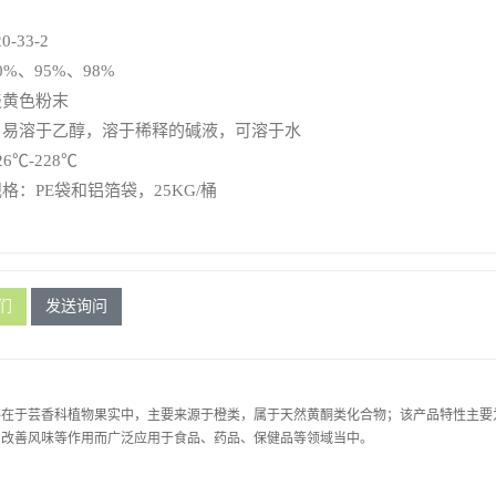
0-33-2
%、95%、98%
淡黄色粉末
：易溶于乙醇，溶于稀释的碱液，可溶于水
6℃-228℃
格：PE袋和铝箔袋，25KG/桶
们
发送询问
存在于芸香科植物果实中，主要来源于橙类，属于天然黄酮类化合物；该产品特性主要
、改善风味等作用而广泛应用于食品、药品、保健品等领域当中。