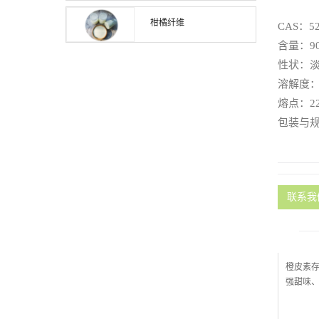
柑橘纤维
CAS：52
含量：90
性状：
溶解度
熔点：22
包装与规
联系我
橙皮素
强甜味