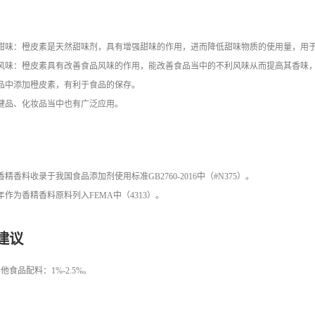
加甜味：橙皮素是天然甜味剂，具有增强甜味的作用，进而降低甜味物质的使用量，用
善风味：橙皮素具有改善食品风味的作用，能改善食品当中的不利风味从而提高其香味
品中添加橙皮素，有利于食品的保存。
健品、化妆品当中也有广泛应用。
香精香料收录于我国食品添加剂使用标准GB2760-2016中（#N375）。
07年作为香精香料原料列入FEMA中（4313）。
建议
他食品配料：1%-2.5%。