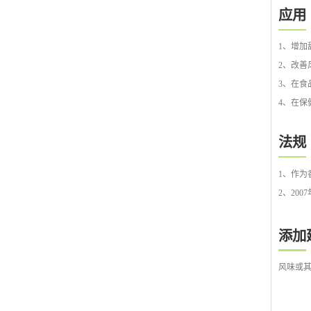
应用
1、增
2、改
3、在食
4、在保
法规
1、作为
2、20
添加
风味或其