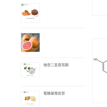
柚苷二氢查耳酮
葡糖基橙皮苷