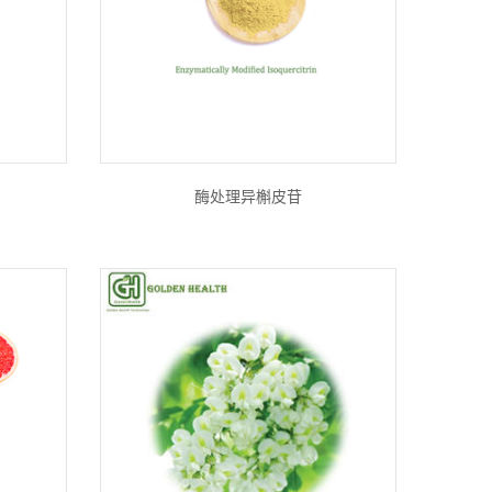
酶处理异槲皮苷