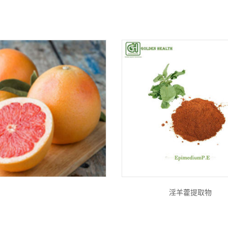
淫羊藿提取物