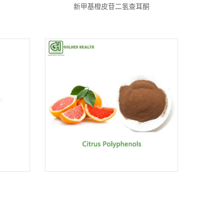
新甲基橙皮苷二氢查耳酮